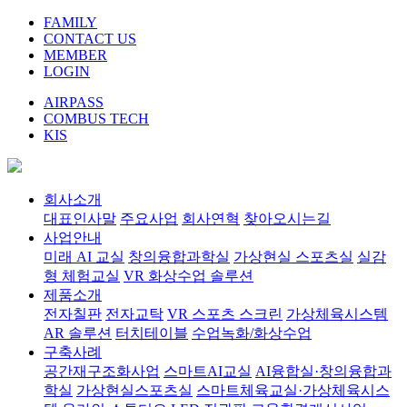
FAMILY
CONTACT US
MEMBER
LOGIN
AIRPASS
COMBUS TECH
KIS
회사소개
대표인사말
주요사업
회사연혁
찾아오시는길
사업안내
미래 AI 교실
창의융합과학실
가상현실 스포츠실
실감
형 체험교실
VR 화상수업 솔루션
제품소개
전자칠판
전자교탁
VR 스포츠 스크린
가상체육시스템
AR 솔루션
터치테이블
수업녹화/화상수업
구축사례
공간재구조화사업
스마트AI교실
AI융합실·창의융합과
학실
가상현실스포츠실
스마트체육교실·가상체육시스