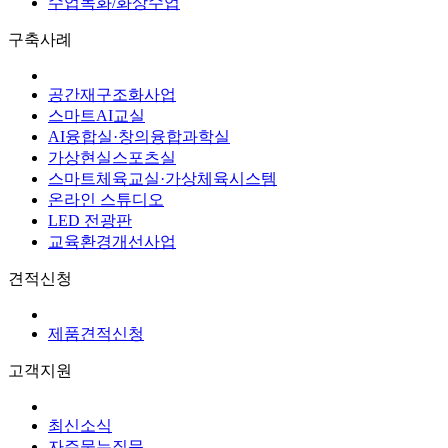
수업녹화/화상수업
구축사례
공간재구조화사업
스마트AI교실
AI융합실·창의융합과학실
가상현실스포츠실
스마트체육교실·가상체육시스템
온라인 스튜디오
LED 전광판
교육환경개선사업
견적신청
제품견적신청
고객지원
최신소식
자주묻는질문