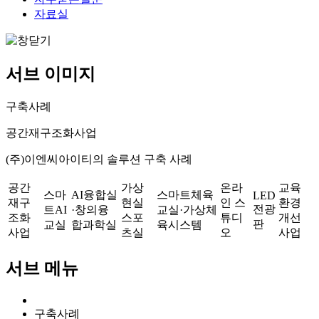
자료실
서브 이미지
구축사례
공간재구조화사업
(주)이엔씨아이티의 솔루션 구축 사례
공간
가상
온라
교육
스마
AI융합실
스마트체육
LED
재구
현실
인 스
환경
전광
트AI
·창의융
교실·가상체
조화
스포
튜디
개선
판
교실
합과학실
육시스템
사업
츠실
오
사업
서브 메뉴
구축사례