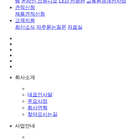
템
온라인 스튜디오
LED 전광판
교육환경개선사업
견적신청
제품견적신청
고객지원
최신소식
자주묻는질문
자료실
회사소개
대표인사말
주요사업
회사연혁
찾아오시는길
사업안내