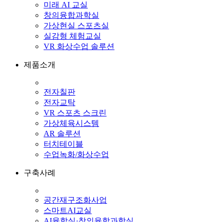
미래 AI 교실
창의융합과학실
가상현실 스포츠실
실감형 체험교실
VR 화상수업 솔루션
제품소개
전자칠판
전자교탁
VR 스포츠 스크린
가상체육시스템
AR 솔루션
터치테이블
수업녹화/화상수업
구축사례
공간재구조화사업
스마트AI교실
AI융합실·창의융합과학실