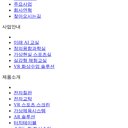
주요사업
회사연혁
찾아오시는길
사업안내
미래 AI 교실
창의융합과학실
가상현실 스포츠실
실감형 체험교실
VR 화상수업 솔루션
제품소개
전자칠판
전자교탁
VR 스포츠 스크린
가상체육시스템
AR 솔루션
터치테이블