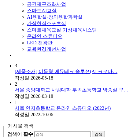
공간재구조화사업
스마트AI교실
AI융합실·창의융합과학실
가상현실스포츠실
스마트체육교실·가상체육시스템
온라인 스튜디오
LED 전광판
교육환경개선사업
3
[제품소개] 이동형 에듀테크 솔루션(AI 크로마…
작성일
2026-05-18
2
서울 중앙대학교 사범대학 부속초등학교 방송실 구…
작성일
2026-03-18
1
서울 연지초등학교 온라인 스튜디오 (2022년)
작성일
2022-10-06
게시물 검색
검색어
필수
검색