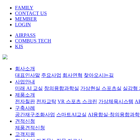
FAMILY
CONTACT US
MEMBER
LOGIN
AIRPASS
COMBUS TECH
KIS
회사소개
대표인사말
주요사업
회사연혁
찾아오시는길
사업안내
미래 AI 교실
창의융합과학실
가상현실 스포츠실
실감형
제품소개
전자칠판
전자교탁
VR 스포츠 스크린
가상체육시스템
A
구축사례
공간재구조화사업
스마트AI교실
AI융합실·창의융합과
견적신청
제품견적신청
고객지원