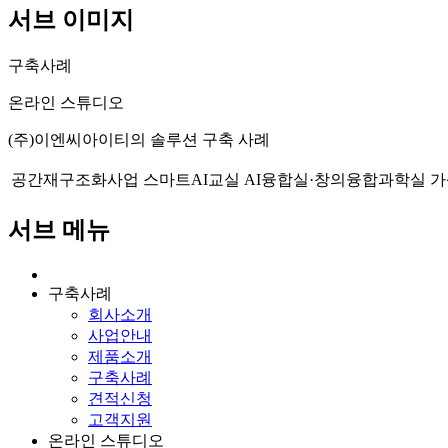
서브 이미지
구축사례
온라인 스튜디오
(주)이엔씨아이티의 솔루션 구축 사례
공간재구조화사업
스마트AI교실
AI융합실·창의융합과학실
가
서브 메뉴
구축사례
회사소개
사업안내
제품소개
구축사례
견적신청
고객지원
온라인 스튜디오