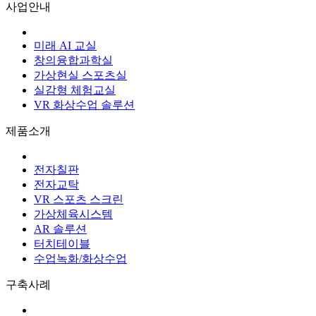
사업안내
미래 AI 교실
창의융합과학실
가상현실 스포츠실
실감형 체험교실
VR 화상수업 솔루션
제품소개
전자칠판
전자교탁
VR 스포츠 스크린
가상체육시스템
AR 솔루션
터치테이블
수업녹화/화상수업
구축사례