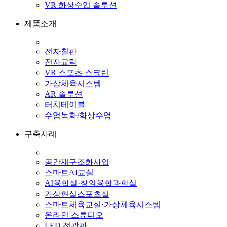
VR 화상수업 솔루션
제품소개
전자칠판
전자교탁
VR 스포츠 스크린
가상체육시스템
AR 솔루션
터치테이블
수업녹화/화상수업
구축사례
공간재구조화사업
스마트AI교실
AI융합실·창의융합과학실
가상현실스포츠실
스마트체육교실·가상체육시스템
온라인 스튜디오
LED 전광판