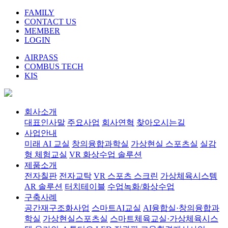
FAMILY
CONTACT US
MEMBER
LOGIN
AIRPASS
COMBUS TECH
KIS
회사소개
대표인사말
주요사업
회사연혁
찾아오시는길
사업안내
미래 AI 교실
창의융합과학실
가상현실 스포츠실
실감
형 체험교실
VR 화상수업 솔루션
제품소개
전자칠판
전자교탁
VR 스포츠 스크린
가상체육시스템
AR 솔루션
터치테이블
수업녹화/화상수업
구축사례
공간재구조화사업
스마트AI교실
AI융합실·창의융합과
학실
가상현실스포츠실
스마트체육교실·가상체육시스