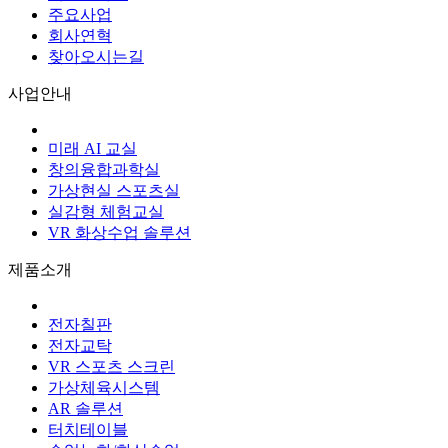
주요사업
회사연혁
찾아오시는길
사업안내
미래 AI 교실
창의융합과학실
가상현실 스포츠실
실감형 체험교실
VR 화상수업 솔루션
제품소개
전자칠판
전자교탁
VR 스포츠 스크린
가상체육시스템
AR 솔루션
터치테이블