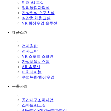
미래 AI 교실
창의융합과학실
가상현실 스포츠실
실감형 체험교실
VR 화상수업 솔루션
제품소개
전자칠판
전자교탁
VR 스포츠 스크린
가상체육시스템
AR 솔루션
터치테이블
수업녹화/화상수업
구축사례
공간재구조화사업
스마트AI교실
AI융합실·창의융합과학실