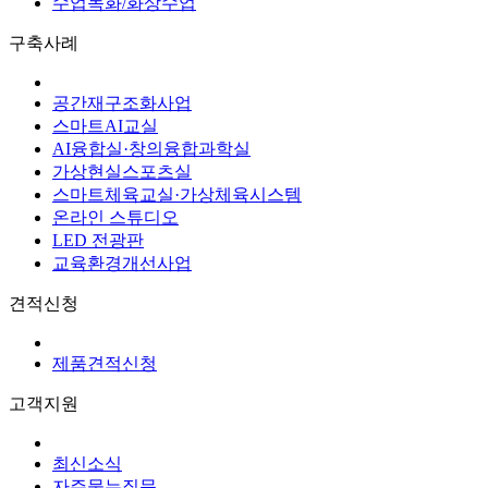
수업녹화/화상수업
구축사례
공간재구조화사업
스마트AI교실
AI융합실·창의융합과학실
가상현실스포츠실
스마트체육교실·가상체육시스템
온라인 스튜디오
LED 전광판
교육환경개선사업
견적신청
제품견적신청
고객지원
최신소식
자주묻는질문