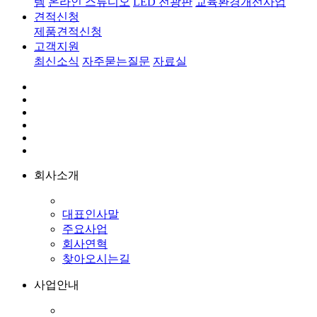
템
온라인 스튜디오
LED 전광판
교육환경개선사업
견적신청
제품견적신청
고객지원
최신소식
자주묻는질문
자료실
회사소개
대표인사말
주요사업
회사연혁
찾아오시는길
사업안내